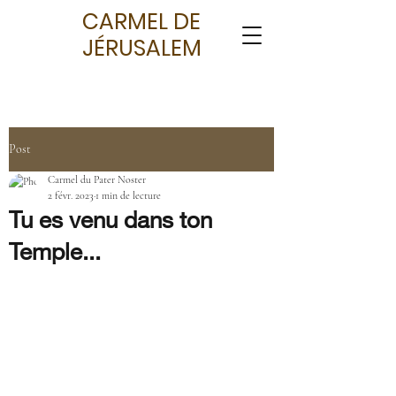
CARMEL DE
JÉRUSALEM
Post
Carmel du Pater Noster
2 févr. 2023
1 min de lecture
Tu es venu dans ton
Temple...