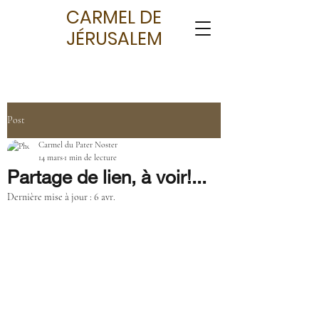
CARMEL DE
JÉRUSALEM
Post
Carmel du Pater Noster
14 mars
1 min de lecture
Partage de lien, à voir!...
Dernière mise à jour :
6 avr.