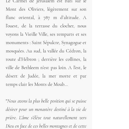
Le Carmel de Jérusalem est bâti sur le
Mont des Oliviers, légèrement sur son
flanc oriental, à 787 m d’altitude. A
l’ouest, de la terrasse du clocher, nous
voyons la Vieille Ville, ses remparts et ses
monuments : Saint Sépulcre, Synagogue et
mosquées. Au sud, la vallée du Cédron, la
route d’Hébron ; derrière les collines, la
ville de Bethleem n’est pas loin. A l’est, le
désert de Judée, la mer morte et par
temps clair les Monts de Moab…
"
Nous avons la plus belle position qui se puisse
désirer pour un monastère destiné à la vie de
prière. L’âme s’élève tout naturellement vers
Dieu en face de ces belles montagnes et de cette