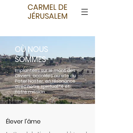
CARMEL DE
JÉRUSALEM
OÙ NOUS
SOMMES
Implantées sur le mont des
Oliviers, accolées au site du
Pater Noster, en résonance
avec notre spiritualité et
notre mission
Élever l'âme