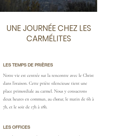
UNE JOURNÉE CHEZ LES
CARMÉLITES
LES TEMPS DE PRIÈRES
Notre vie est centrée sur la rencontre avec le Christ
dans l’oraison. Cette prière silencieuse tient une
place primordiale au carmel. Nous y consacrons
deux heures en commun, au chœur, le matin de 6h à
7h, et le soir de 17h à 18h.
LES OFFICES