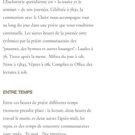
L’Eucharistie quotidienne est « la source et le
sommet » de nos journées. Célébrée à 7h30, la
communion avec le Christ nous accompagne tout
au long du jour dans une prière que nous voudrions
continuelle. Les autres heures de la journée sont
rythmées par la prière communautaire des
"psaumes, des hymnes et autres louanges" : Laudes à
7h, Tierce après la messe, Milieu du jour à 12h,
None à 13h45, Vêpres à 18h, Complies et Office des
lectures à 20h.
ENTRE TEMPS
Entre ces heures de prière différents temps
viennent prendre place : la lecture, deux heures de
travail le matin, et deux autres l'après-midi, les
repas, et des temps de rencontre communautaires
juste après… Et puis… Des imprévus…