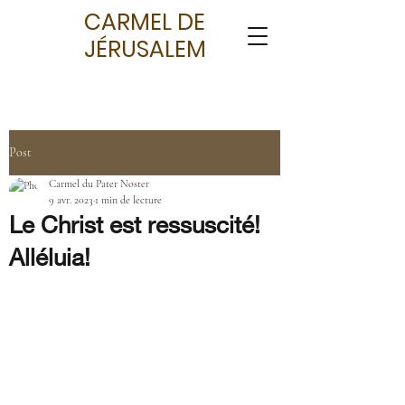
CARMEL DE
JÉRUSALEM
Post
Carmel du Pater Noster
9 avr. 2023
1 min de lecture
Le Christ est ressuscité!
Alléluia!